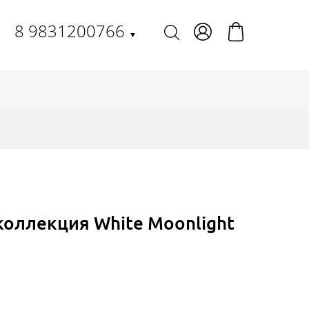
8 9831200766
▼
коллекция White Moonlight