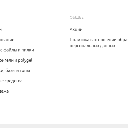
Г
ОБЩЕЕ
и
Акции
ование
Политика в отношении обра
персональных данных
е файлы и пилки
кригели и polygel
ки, базы и топы
е средства
дажа