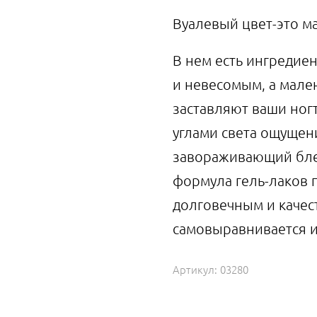
Вуалевый цвет-это м
В нем есть ингредие
и невесомым, а мале
заставляют ваши ног
углами света ощущен
завораживающий блес
формула гель-лаков 
долговечным и качес
самовыравнивается и
Артикул:
03280