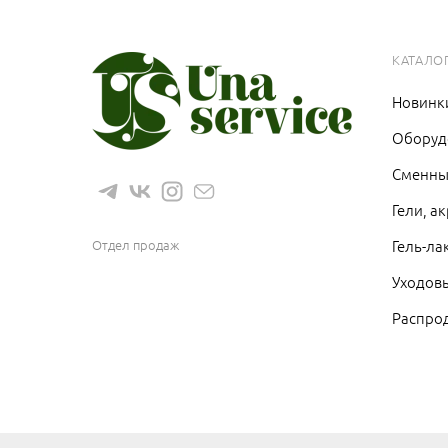
КАТАЛО
Новинк
Оборуд
Сменны
Гели, а
8 (983) 1200 766
Отдел продаж
Гель-ла
Уходовы
Распро